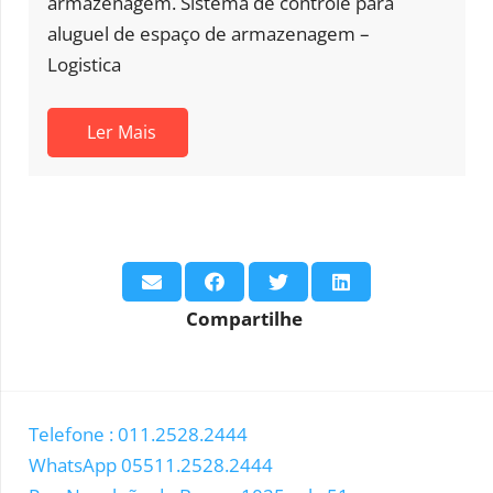
azenagem. Sistema de controle para
arm
uguel de espaço de armazenagem –
al
istica
Log
Ler Mais
Compartilhe
Telefone : 011.2528.2444
WhatsApp 05511.2528.2444