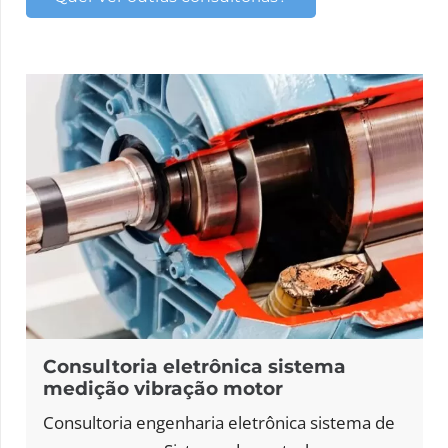
nsultoria eletrônica sistema
Co
dição vibração motor
si
sultoria engenharia eletrônica sistema de
Con