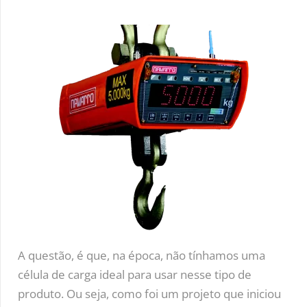
A questão, é que, na época, não tínhamos uma
célula de carga ideal para usar nesse tipo de
produto. Ou seja, como foi um projeto que iniciou